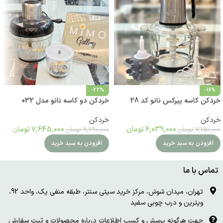
-22%
-16%
خردکن کاسه پیرکس نانو کد 28
خردکن دو کاسه نانو مدل 032
خردکن
خردکن
6,039,000
تومان
7,645,000
تومان
7,150,000
تومان
9,790,000
تومان
افزودن به سبد خرید
افزودن به سبد خرید
تماس با ما
تهران، میدان شوش، مرکز خرید سیتی سنتر، طبقه منفی یک، واحد 92،
ویترین و درب چوبی سفید
جهت هرگونه پرسش و کسب اطلاعات درباره محصولات و ثبت سفارش