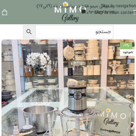
Skip to navigation
پشتیبانی میمو فقط در پیامرسان بله (9الی17):
09386346324
Skip to main content
-2%
ناموجود