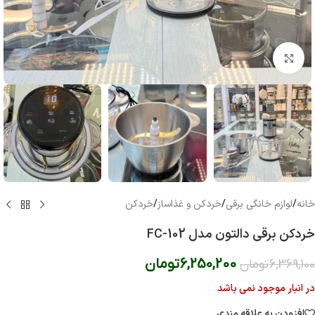
بزرگنمایی تصویر
خانه
/
لوازم خانگی برقی
/
خردکن و غذاساز
/
خردکن
خردکن برقی دالتون مدل FC-102
6,250,200
تومان
6,369,100
تومان
در انبار موجود نمی باشد
افزودن به علاقه مندی