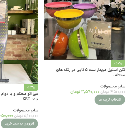
-20%
لگن استیل دربدار ست 5 تایی در رنگ های
مختلف
سایر محصولات
-13%
3,590,000
تومان
4,500,000
تومان
میز اتو محکم و با دوام
بلند KST
انتخاب گزینه ها
سایر محصولات
450,000
5,100,000
تومان
افزودن به سبد خرید