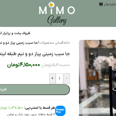
ظروف پخت و پز
ابزار 
خانه
/
سایر محصولات
/
جا سیب زمینی پیاز دو و نی
جا سیب زمینی پیاز دو و نیم طبقه لیند
4,150,000
تومان
5,300,000
تومان
+
-
افزود
هر قسط با اسنپ‌پی:
1,037,500
توما
۴ قسط ماهانه. بدون سود، چک و ضامن.