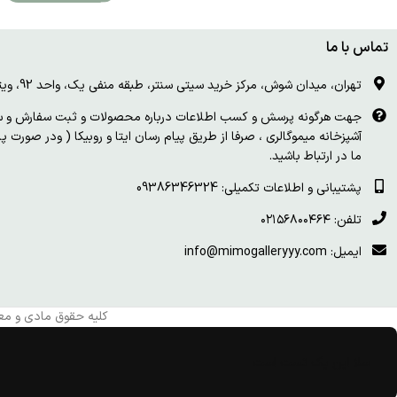
تماس با ما
تهران، میدان شوش، مرکز خرید سیتی سنتر، طبقه منفی یک، واحد 92، ویترین و درب چوبی سفید
جهت هرگونه پرسش و کسب اطلاعات درباره محصولات و ثبت سفارش و سای
آشپزخانه میموگالری ، صرفا از طریق پیام رسان ایتا و روبیکا ( ودر صورت 
ما در ارتباط باشید.
پشتیبانی و اطلاعات تکمیلی: 09386346324
تلفن: ۰۲۱۵۶۸۰۰۴۶۴
ایمیل: info@mimogalleryyy.com
کلیه حقوق مادی و مع
سلا این یک تست است