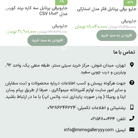
-8%
-16%
جاروبرقی پرتابل سه کاره برند کورس
جارو برقی پرتابل فکر مدل استارکی
مدل CSV 1803
جاروبرقی
جاروبرقی
18,040,000
تومان
21,450,000
تومان
21,901,000
تومان
23,837,000
تومان
افزودن به سبد خرید
افزودن به سبد خرید
تماس با ما
تهران، میدان شوش، مرکز خرید سیتی سنتر، طبقه منفی یک، واحد 92،
ویترین و درب چوبی سفید
جهت هرگونه پرسش و کسب اطلاعات درباره محصولات و ثبت سفارش
و سایر امور سایت لوازم آشپزخانه میموگالری ، صرفا از طریق پیام رسان
ایتا و روبیکا ( ودر صورت پایداری نت، واتس اپ) با ما در ارتباط باشید.
پشتیبانی و اطلاعات تکمیلی: 09386346324
تلفن: ۰۲۱۵۶۸۰۰۴۶۴
ایمیل: info@mimogalleryyy.com