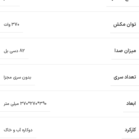
توان مکش
370 وات
میزان صدا
82 دسی بل
تعداد سری
بدون سری مجزا
ابعاد
390*270*370 میلی متر
کارکرد
دوکاره آب و خاک