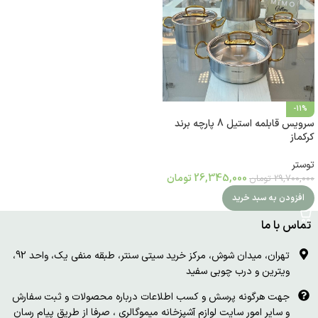
-11%
سرویس قابلمه استیل 8 پارچه برند
کرکماز
توستر
26,345,000
تومان
29,700,000
تومان
افزودن به سبد خرید
تماس با ما
تهران، میدان شوش، مرکز خرید سیتی سنتر، طبقه منفی یک، واحد 92،
ویترین و درب چوبی سفید
جهت هرگونه پرسش و کسب اطلاعات درباره محصولات و ثبت سفارش
و سایر امور سایت لوازم آشپزخانه میموگالری ، صرفا از طریق پیام رسان