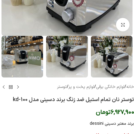
بزرگنمایی تصویر
خانه
/
لوازم خانگی برقی
/
لوازم پخت و پز
/
توستر
توستر نان تمام استیل ضد زنگ برند دسینی مدل kd-100
6,927,900
تومان
برند معتبر دسینی dessini