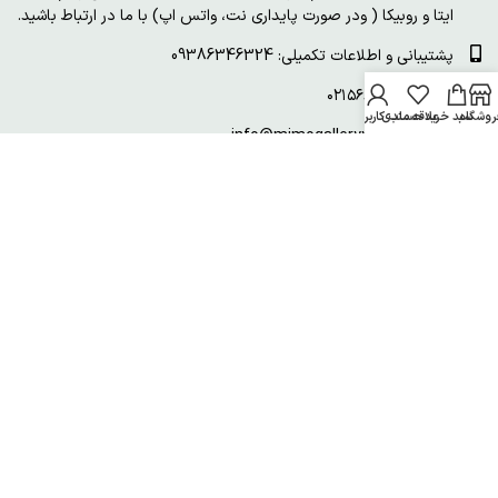
ایتا و روبیکا ( ودر صورت پایداری نت، واتس اپ) با ما در ارتباط باشید.
پشتیبانی و اطلاعات تکمیلی: 09386346324
تلفن: ۰۲۱۵۶۸۰۰۴۶۴
روشگاه
سبد خرید
علاقه مندی
حساب کاربری من
ایمیل: info@mimogalleryyy.com
خدمات مشتریان
ورود / ثبت نام
پیگیری سفارش
قوانین و مقررات
سفارشات من
نماد اعتماد الکترونیک