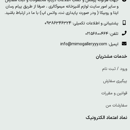
جهت هرگونه پرسش و کسب اطلاعات درباره محصولات و ثبت سفارش
و سایر امور سایت لوازم آشپزخانه میموگالری ، صرفا از طریق پیام رسان
ایتا و روبیکا ( ودر صورت پایداری نت، واتس اپ) با ما در ارتباط باشید.
پشتیبانی و اطلاعات تکمیلی: 09386346324
تلفن: ۰۲۱۵۶۸۰۰۴۶۴
ایمیل: info@mimogalleryyy.com
خدمات مشتریان
ورود / ثبت نام
پیگیری سفارش
قوانین و مقررات
سفارشات من
نماد اعتماد الکترونیک