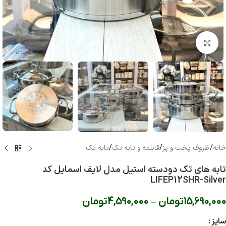
بزرگنمایی تصویر
خانه
/
ظروف پخت و پز
/
قابلمه و تابه تک
/
تابه تک
تابه های تک دودسته استیل مدل لایف اسمایل کد
LIFEP12SHR-Silver
15,690,000
تومان
–
4,590,000
تومان
سایز