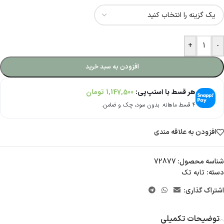
+
-
افزودن به سبد خرید
هر قسط با اسنپ‌پی:
1,147,500
تومان
۴ قسط ماهانه. بدون سود، چک و ضامن.
افزودن به علاقه مندی
شناسه محصول:
72877
دسته:
تابه تک
اشتراک گذاری:
توضیحات تکمیلی