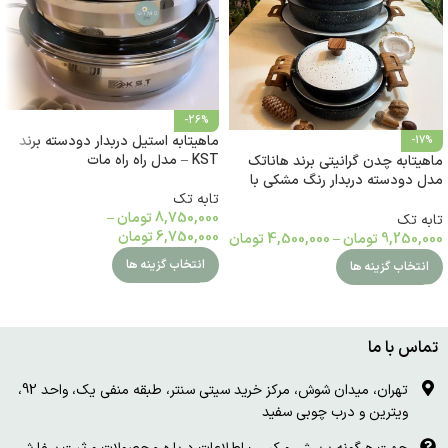
-26%
ماهیتابه استیل دربدار دودسته برند
-17%
KST – مدل راه راه مات
ماهیتابه چدن گرانیتی برند هاناتک
مدل دودسته دربدار رنگ مشکی با
درب سفید
تابه تک
8,750,000
تومان
–
تابه تک
6,750,000
تومان
9,250,000
تومان
–
4,500,000
تومان
انتخاب گزینه ها
انتخاب گزینه ها
تماس با ما
تهران، میدان شوش، مرکز خرید سیتی سنتر، طبقه منفی یک، واحد 92،
ویترین و درب چوبی سفید