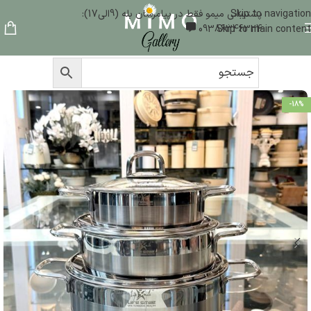
Skip to navigation
پشتیبانی میمو فقط در پیامرسان بله (9الی17):
09386346324
Skip to main content
-18%