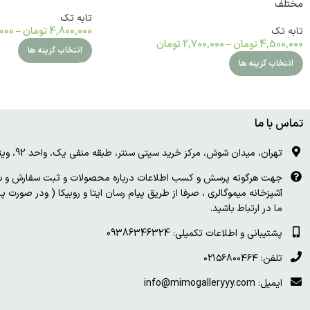
مختلف
تابه تک
تابه تک
4,800,000
تومان
–
000
4,500,000
تومان
–
2,700,000
تومان
انتخاب گزینه ها
انتخاب گزینه ها
تماس با ما
تهران، میدان شوش، مرکز خرید سیتی سنتر، طبقه منفی یک، واحد 92، ویترین و درب چوبی سفید
جهت هرگونه پرسش و کسب اطلاعات درباره محصولات و ثبت سفارش و سای
آشپزخانه میموگالری ، صرفا از طریق پیام رسان ایتا و روبیکا ( ودر صورت 
ما در ارتباط باشید.
پشتیبانی و اطلاعات تکمیلی: 09386346324
تلفن: ۰۲۱۵۶۸۰۰۴۶۴
ایمیل: info@mimogalleryyy.com