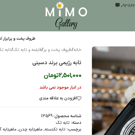
ظروف پخت و پز
ابزار 
خانه
/
ظروف پخت و پز
/
قابلمه و تابه تک
/
تابه ت
تابه رژیمی برند دسینی
2,501,000
تومان
در انبار موجود نمی باشد
افزودن به علاقه مندی
شناسه محصول:
13569
دسته:
تابه تک
برچسب:
تابه تکدسته
,
ماهیتابه چدن
,
ماهیتابه گ