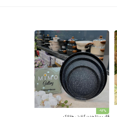
-36%
-92%
تابه پنکیک کوچک ع
قالب پیتزا چدن گرانیتی هاناتک