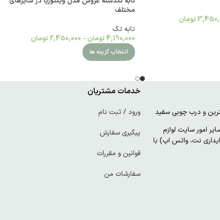
تابه تکدسته عروس مدل ویکتوریا در سایزهای
مختلف
3,450,
تومان
تابه تک
4,190,000
تومان
–
2,450,000
تومان
انتخاب گزینه ها
خدمات مشتریان
ورود / ثبت نام
ر امور سایت لوازم
پیگیری سفارش
پایداری نت، واتس اپ) با
قوانین و مقررات
سفارشات من