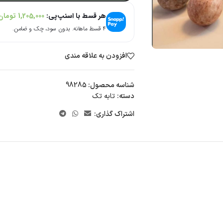
هر قسط با اسنپ‌پی:
1,205,000
تومان
۴ قسط ماهانه. بدون سود، چک و ضامن.
افزودن به علاقه مندی
شناسه محصول:
98285
دسته:
تابه تک
اشتراک گذاری: