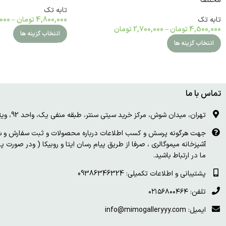
مختلف
تابه تک
تابه تک
4,800,000
تومان
–
000
4,500,000
تومان
–
2,700,000
تومان
انتخاب گزینه ها
انتخاب گزینه ها
تماس با ما
تهران، میدان شوش، مرکز خرید سیتی سنتر، طبقه منفی یک، واحد 92، ویترین و درب چوبی سفید
جهت هرگونه پرسش و کسب اطلاعات درباره محصولات و ثبت سفارش و سای
آشپزخانه میموگالری ، صرفا از طریق پیام رسان ایتا و روبیکا ( ودر صورت 
ما در ارتباط باشید.
پشتیبانی و اطلاعات تکمیلی: 09386346324
تلفن: ۰۲۱۵۶۸۰۰۴۶۴
ایمیل: info@mimogalleryyy.com