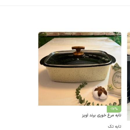
-17%
تابه مرغ خوری برند اویز
-8%
ماهیتابه دو دسته دربدار
تابه تک