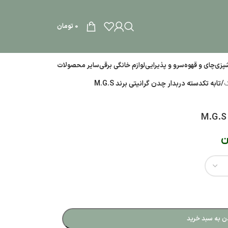
0
تومان
آشپزی
چای و قهوه
سرو و پذیرایی
لوازم خانگی برقی
سایر محصولات
ک
/
تابه تکدسته دربدار چدن گرانیتی برند M.G.S
ن
ن به سبد خرید