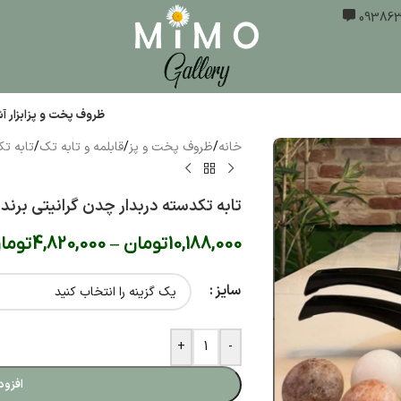
ظروف پخت و پز
ابزار 
خانه
/
ظروف پخت و پز
/
قابلمه و تابه تک
/
تابه ت
تابه تکدسته دربدار چدن گرانیتی برند M.G.S
10,188,000
تومان
–
4,820,000
توما
سایز
+
-
افزود