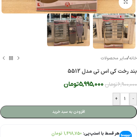
بزرگنمایی تصویر
خانه
/
سایر محصولات
بند رخت کی اس تی مدل 5512
5,995,000
تومان
6,900,000
تومان
+
-
افزودن به سبد خرید
هر قسط با اسنپ‌پی:
1,498,750
تومان