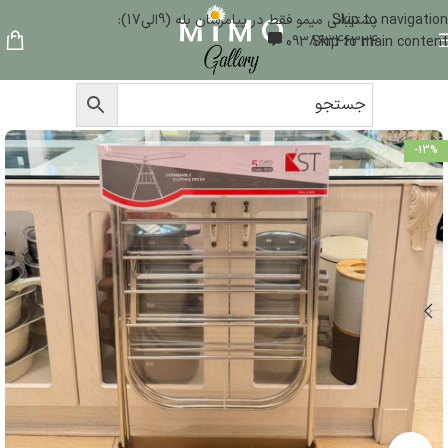
Skip to navigation
پشتیبانی میمو فقط در پیامرسان بله (9الی17):
09386346324
Skip to main content
-13%