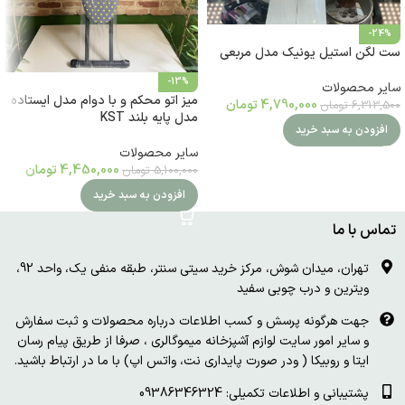
-24%
ست لگن استیل یونیک مدل مربعی
-13%
سایر محصولات
میز اتو محکم و با دوام مدل ایستاده
4,790,000
تومان
6,313,500
تومان
مدل پایه بلند KST
افزودن به سبد خرید
سایر محصولات
4,450,000
تومان
5,100,000
تومان
افزودن به سبد خرید
تماس با ما
تهران، میدان شوش، مرکز خرید سیتی سنتر، طبقه منفی یک، واحد 92،
ویترین و درب چوبی سفید
جهت هرگونه پرسش و کسب اطلاعات درباره محصولات و ثبت سفارش
و سایر امور سایت لوازم آشپزخانه میموگالری ، صرفا از طریق پیام رسان
ایتا و روبیکا ( ودر صورت پایداری نت، واتس اپ) با ما در ارتباط باشید.
پشتیبانی و اطلاعات تکمیلی: 09386346324