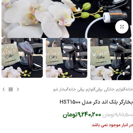
بزرگنمایی تصویر
خانه
/
لوازم خانگی برقی
/
لوازم برقی خانه
/
بخار شو
بخارگر بلک اند دکر مدل HST1500
9,240,200
تومان
9,811,500
تومان
در انبار موجود نمی باشد