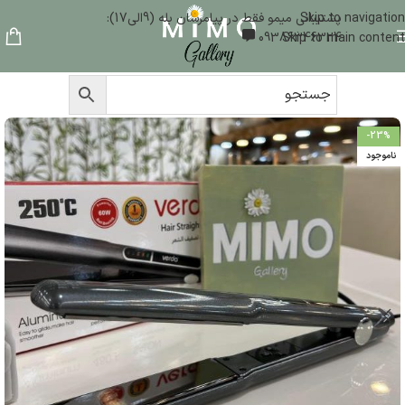
Skip to navigation
پشتیبانی میمو فقط در پیامرسان بله (9الی17):
09386346324
Skip to main content
-23%
ناموجود