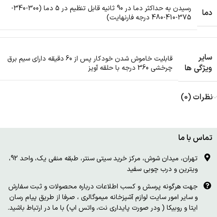
رسیدن به حداکثر دما در 90 ثانیه قابل تنظیم در 5 دما (300-340-
دما
375-410-480 درجه فارنهایت)
سایر
قابلیت خاموش شدن خودکار پس از 60 دقیقه دارای سیم برق
ویژگی ها
چرخشی 360 درجه با حلقه آویز
نظرات (0)
تماس با ما
تهران، میدان شوش، مرکز خرید سیتی سنتر، طبقه منفی یک، واحد 92،
ویترین و درب چوبی سفید
جهت هرگونه پرسش و کسب اطلاعات درباره محصولات و ثبت سفارش
و سایر امور سایت لوازم آشپزخانه میموگالری ، صرفا از طریق پیام رسان
ایتا و روبیکا ( ودر صورت پایداری نت، واتس اپ) با ما در ارتباط باشید.