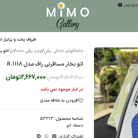
ظروف پخت و پز
ابزار 
خانه
/
لوازم خانگی برقی
/
لوازم برقی خانه
/
اتو
/
اتو بخ
اتو بخار مسافرتی راف مدل R.1118
2,667,000
تومان
4,572,300
تومان
در انبار موجود نمی باشد
افزودن به علاقه مندی
شناسه محصول:
53313
دسته:
اتو
اشتراک گذاری: