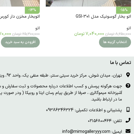
-14%
-15%
اتو بخار گوسونیک مدل GSI-301
اتوبخار مخزن دار کورس مد
اتو
اتو
7,040,000
تومان
70,000
8,250,000
تومان
25,300,000
تومان
انتخاب گزینه ها
افزودن به سبد خرید
تماس با ما
تهران، میدان شوش، مرکز خرید سیتی سنتر، طبقه منفی یک، واحد 92، ویترین و درب چوبی سفید
جهت هرگونه پرسش و کسب اطلاعات درباره محصولات و ثبت سفارش و سای
آشپزخانه میموگالری ، صرفا از طریق پیام رسان ایتا و روبیکا ( ودر صورت 
ما در ارتباط باشید.
پشتیبانی و اطلاعات تکمیلی: 09386346324
تلفن: ۰۲۱۵۶۸۰۰۴۶۴
ایمیل: info@mimogalleryyy.com