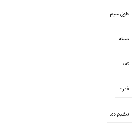
طول سیم
دسته
کف
قدرت
تنظیم دما