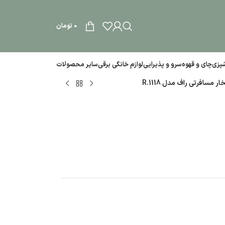
0
تومان
آشپزی
چای و قهوه
سرو و پذیرایی
لوازم خانگی برقی
سایر محصولات
ار مسافرتی راف مدل R.1118