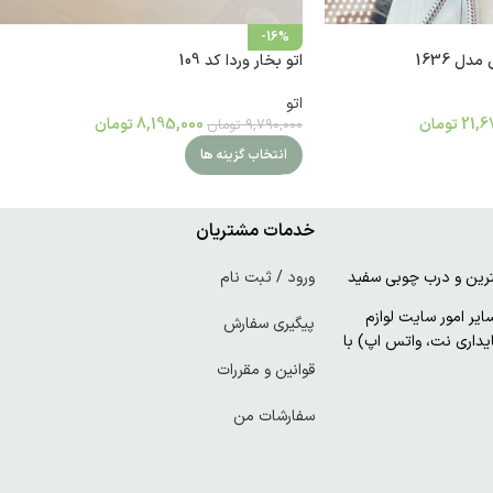
-16%
ل 1636
اتو بخار وردا کد 109
اتو
21,6
تومان
8,195,000
تومان
9,790,000
تومان
انتخاب گزینه ها
خدمات مشتریان
ورود / ثبت نام
ر امور سایت لوازم
پیگیری سفارش
پایداری نت، واتس اپ) با
قوانین و مقررات
سفارشات من