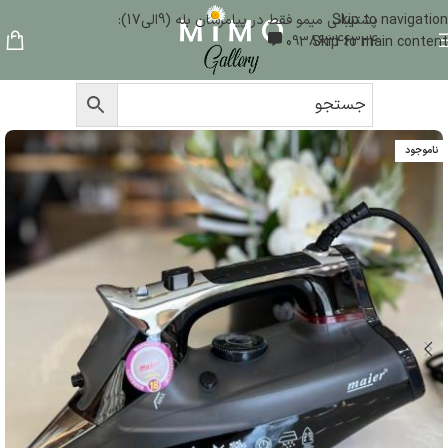
Skip to navigation
پشتیبانی میمو فقط در پیامرسان بله (9الی17):
09386346324
Skip to main content
ناموجود