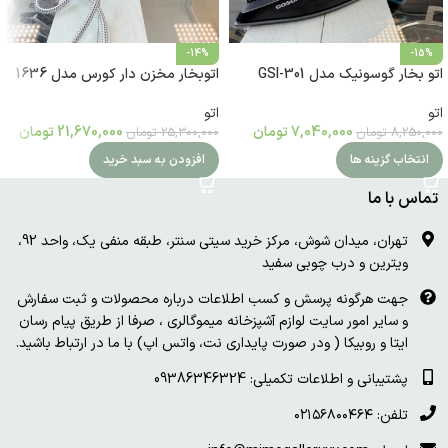
-14%
-15%
اتو بخار گوسونیک مدل GSI-301
اتوبخار مخزن دار کورس مدل 1636
اتو
اتو
7,040,000
تومان
21,670,000
تومان
8,250,000
تومان
25,300,000
تومان
انتخاب گزینه ها
افزودن به سبد خرید
تماس با ما
تهران، میدان شوش، مرکز خرید سیتی سنتر، طبقه منفی یک، واحد 92،
ویترین و درب چوبی سفید
جهت هرگونه پرسش و کسب اطلاعات درباره محصولات و ثبت سفارش
و سایر امور سایت لوازم آشپزخانه میموگالری ، صرفا از طریق پیام رسان
ایتا و روبیکا ( ودر صورت پایداری نت، واتس اپ) با ما در ارتباط باشید.
پشتیبانی و اطلاعات تکمیلی: 09386346324
تلفن: ۰۲۱۵۶۸۰۰۴۶۴