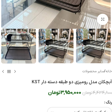
بزرگنمایی تصویر
خانه
/
سایر محصولات
آبچکان مدل رومیزی دو طبقه دسته دار KST
3,950,000
تومان
4,434,800
تومان
رنگ