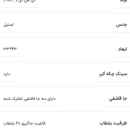
برند
کی اس تی ( KST )
جنس
استیل
ابعاد
43*33
سینک چکه گیر
دارد
جا قاشقی
دارای سه جا قاشقی تفکیک شده
ظرفیت بشقاب
قابلیت جاگیری 20 بشقاب