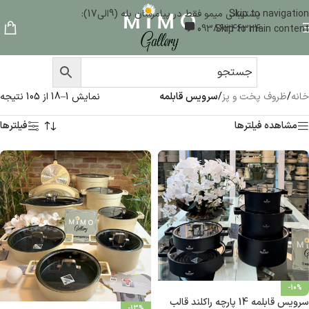
Skip to navigation
پشتیبانی میمو فقط در پیامرسان بله (9الی17):
09386346324
Skip to main content
خانه
/
ظروف پخت و پز
/
سرویس قابلمه
نمایش 1–18 از 105 نتیجه
مشاهده فیلترها
فیلترها
-10%
سرویس قابلمه 14 پارچه راکلند قالب
-13%