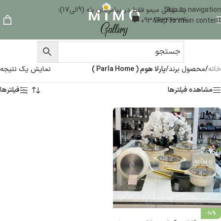
Skip to navigation
پشتیبانی میمو فقط در پیامرسان بله (9الی17):
09386346324
Skip to main content
خانه
/
محصول برند
/
پارلا هوم ( Parla Home )
نمایش یک نتیجه
مشاهده فیلترها
فیلترها
-10%