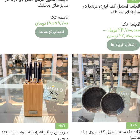
سایز های مختلف
قابلمه استیل کف لیزری عرشیا در
سایزهای مختلف
قابلمه تک
18,079,700
تومان
قابلمه تک
24,700,000
تومان
–
انتخاب گزینه ها
22,150,000
تومان
انتخاب گزینه ها
-20%
-18%
تابه تکدسته استیل کف لیزری برند
سرویس چاقو آشپزخانه عرشیا با استند
عرشیا
چوبی