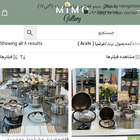
Skip to navigation
پشتیبانی میمو فقط در پیامرسان بله (9الی17):
09386346324
Skip to main content
خانه
/
محصول برند
/
عرشیا ( Arshi )
Showing all 8 results
مشاهده فیلترها
فیلترها
قابلمه استیل عرشیا مدل دو درب در
-8%