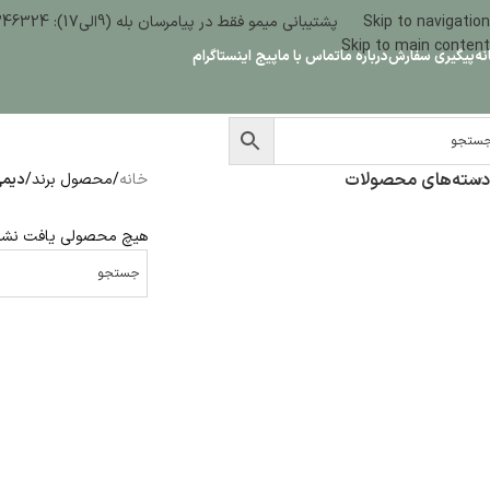
Skip to navigation
پشتیبانی میمو فقط در پیامرسان بله (9الی17): 09386346324
Skip to main content
نه
پیگیری سفارش
درباره ما
تماس با ما
پیج اینستاگرام
دسته‌های محصولات
خانه
/
محصول برند
/
دیمی ( E
هیچ محصولی یافت نشد