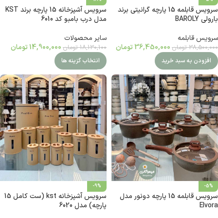
سرویس قابلمه 15 پارچه گرانیتی برند
سرویس آشپزخانه 15 پارچه برند KST
بارولی BAROLY
مدل درب بامبو کد 6010
سرویس قابلمه
سایر محصولات
36,450,000
تومان
14,900,000
تومان
38,500,000
تومان
18,130,100
تومان
افزودن به سبد خرید
انتخاب گزینه ها
-9%
-5%
سرویس قابلمه 15 پارچه دونور مدل
سرویس آشپزخانه kst (ست کامل 15
Elvora
پارچه) مدل 6020