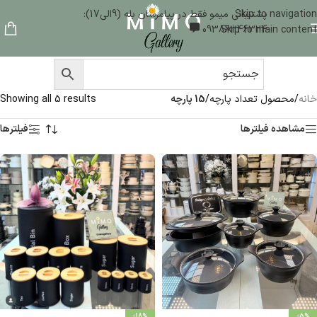
Skip to navigation
پشتیبانی میمو فقط در پیامرسان بله (9الی17):
09386346324
Skip to main content
خانه
/
محصول تعداد پارچه
/
15 پارچه
Showing all 5 results
مشاهده فیلترها
فیلترها
-18%
-5%