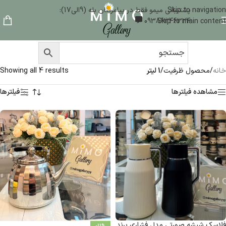
Skip to navigation
پشتیبانی میمو فقط در پیامرسان بله (9الی17):
09386346324
Skip to main content
خانه
/
محصول ظرفیت
/
1 لیتر
Showing all 4 results
مشاهده فیلترها
فیلترها
فلاسک شیشه صورتی مدل فشاری برند