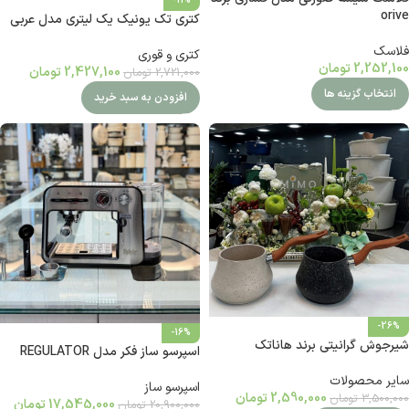
-11%
orive
کتری تک یونیک یک لیتری مدل عربی
فلاسک
کتری و قوری
2,252,100
تومان
2,427,100
تومان
2,721,000
تومان
انتخاب گزینه ها
افزودن به سبد خرید
-26%
-16%
شیرجوش گرانیتی برند هاناتک
اسپرسو ساز فکر مدل REGULATOR
سایر محصولات
اسپرسو ساز
2,590,000
تومان
3,500,000
تومان
17,545,000
تومان
20,900,000
تومان