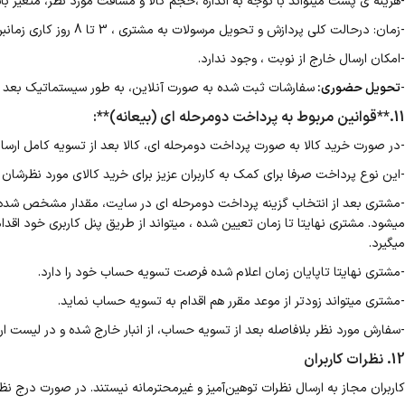
-هزینه ی پست میتواند با توجه به اندازه ،حجم کالا و مسافت مورد نظر، متغیر با
-زمان: درحالت کلی پردازش و تحویل مرسولات به مشتری ، 3 تا 8 روز کاری زمانبر میباشد. هر سفارش بعد از بسته بندی در لاین و نوبت ارسال قرار میگیرد و ارسالی ها به نوبت انجام میگیرند.
-امکان ارسال خارج از نوبت ، وجود ندارد.
-
تحویل حضوری:
سفارشات ثبت شده به صورت آنلاین، به طور سیستماتیک بعد از 
11.**قوانین مربوط به پرداخت دومرحله ای (بیعانه)**:
-در صورت خرید کالا به صورت پرداخت دومرحله ای، کالا بعد از تسویه کامل ارسا
-این نوع پرداخت صرفا برای کمک به کاربران عزیز برای خرید کالای مورد نظرشان ب
-مشتری بعد از انتخاب گزینه پرداخت دومرحله ای در سایت، مقدار مشخص شده از
میشود. مشتری نهایتا تا زمان تعیین شده ، میتواند از طریق پنل کاربری خود اق
میگیرد.
-مشتری نهایتا تاپایان زمان اعلام شده فرصت تسویه حساب خود را دارد.
-مشتری میتواند زودتر از موعد مقرر هم اقدام به تسویه حساب نماید.
-سفارش مورد نظر بلافاصله بعد از تسویه حساب، از انبار خارج شده و در لیست ارسا
12. نظرات کاربران
کاربران مجاز به ارسال نظرات توهین‌آمیز و غیرمحترمانه نیستند. در صورت درج ن