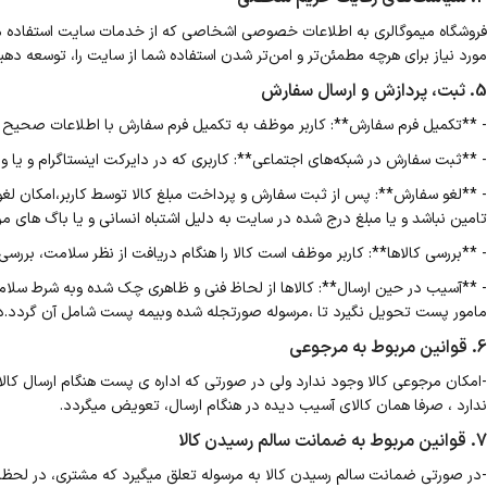
فروشگاه میموگالری به اطلاعات خصوصی اشخاصی که از خدمات سایت استفاده می‌کن
مورد نیاز برای هرچه مطمئن‌تر و امن‌تر شدن استفاده شما از سایت را، توسعه دهی
5. ثبت، پردازش و ارسال سفارش
- **تکمیل فرم سفارش**: کاربر موظف به تکمیل فرم سفارش با اطلاعات صحیح و
- **ثبت سفارش در شبکه‌های اجتماعی**: کاربری که در دایرکت اینستاگرام و ی
- **لغو سفارش**: پس از ثبت سفارش و پرداخت مبلغ کالا توسط کاربر،امکان لغو 
تامین نباشد و یا مبلغ درج شده در سایت به دلیل اشتباه انسانی و یا باگ های مر
- **بررسی کالاها**: کاربر موظف است کالا را هنگام دریافت از نظر سلامت، بررسی 
- **آسیب در حین ارسال**: کالاها از لحاظ فنی و ظاهری چک شده وبه شرط سلامت کا
مامور پست تحویل نگیرد تا ،مرسوله صورتجله شده وبیمه پست شامل آن گردد.در ا
6. قوانین مربوط به مرجوعی
-امکان مرجوعی کالا وجود ندارد ولی در صورتی که اداره ی پست هنگام ارسال کالا، 
ندارد ، صرفا همان کالای آسیب دیده در هنگام ارسال، تعویض میگردد.
7. قوانین مربوط به ضمانت سالم رسیدن کالا
-در صورتی ضمانت سالم رسیدن کالا به مرسوله تعلق میگیرد که مشتری، در لحظه ی 